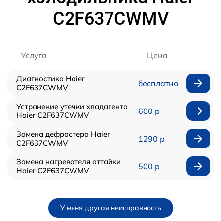
C2F637CWMV
Услуга
Цена
Диагностика Haier
бесплатно
C2F637CWMV
Устранение утечки хладагента
600 р
Haier C2F637CWMV
Замена дефростера Haier
1290 р
C2F637CWMV
Замена нагревателя оттайки
500 р
Haier C2F637CWMV
У меня другая неисправность