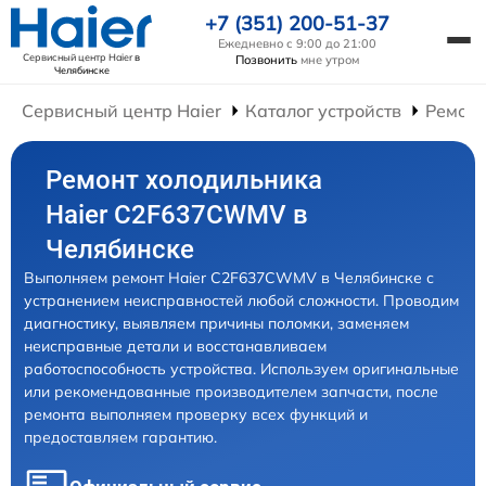
+7 (351) 200-51-37
Ежедневно с 9:00 до 21:00
Сервисный центр Haier
в
Позвонить
мне утром
Челябинске
Сервисный центр Haier
Каталог устройств
Ремонт
Ремонт холодильника
Haier C2F637CWMV в
Челябинске
Выполняем ремонт Haier C2F637CWMV в Челябинске с
устранением неисправностей любой сложности. Проводим
диагностику, выявляем причины поломки, заменяем
неисправные детали и восстанавливаем
работоспособность устройства. Используем оригинальные
или рекомендованные производителем запчасти, после
ремонта выполняем проверку всех функций и
предоставляем гарантию.