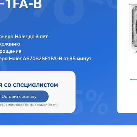
F1FA-B
нера Haier до 3 лет
 желанию
бращения
нера
Haier AS70S2SF1FA-B от 35 минут
я со специалистом
Оставить заявку
есь c
политикой конфиденциальности