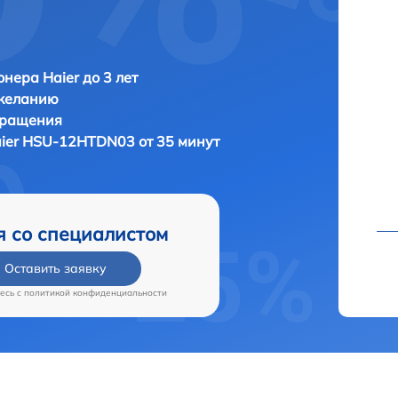
нера Haier до 3 лет
 желанию
бращения
ier HSU-12HTDN03 от 35 минут
я со специалистом
Оставить заявку
есь c
политикой конфиденциальности