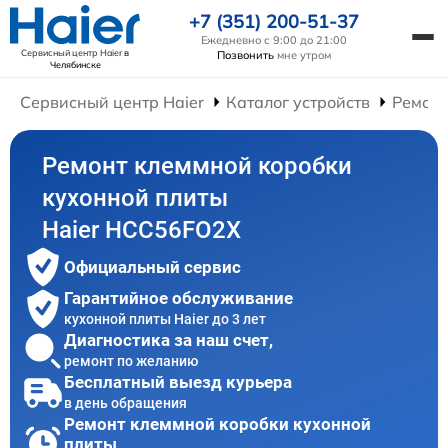
+7 (351) 200-51-37
Ежедневно с 9:00 до 21:00
Сервисный центр Haier
в
Позвонить
мне утром
Челябинске
Сервисный центр Haier
Каталог устройств
Ремонт
Ремонт клеммной коробки
кухонной плиты
Haier HCC56FO2X
Официальный сервис
Гарантийное обслуживание
кухонной плиты Haier до 3 лет
Диагностика за наш счет,
ремонт по желанию
Бесплатный выезд курьера
в день обращения
Ремонт клеммной коробки кухонной
плиты