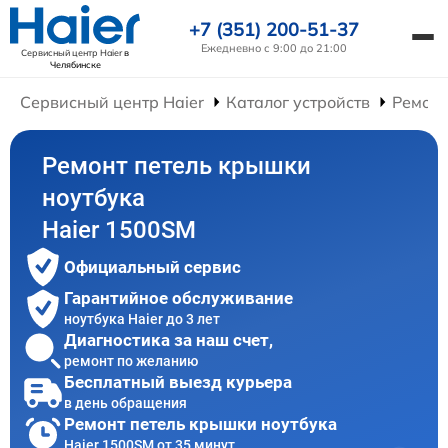
+7 (351) 200-51-37
Ежедневно с 9:00 до 21:00
Сервисный центр Haier
в
Челябинске
Сервисный центр Haier
Каталог устройств
Ремонт
Ремонт петель крышки
ноутбука
Haier 1500SM
Официальный сервис
Гарантийное обслуживание
ноутбука Haier до 3 лет
Диагностика за наш счет,
ремонт по желанию
Бесплатный выезд курьера
в день обращения
Ремонт петель крышки ноутбука
Haier 1500SM от 35 минут