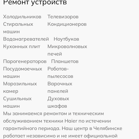
Ремонт устройств
Холодильников
Телевизоров
Стиральных
Кондиционеров
машин
Водонагревателей
Ноутбуков
Кухонных плит
Микроволновых
печей
Парогенераторов
Планшетов
Посудомоечных
Роботов-
машин
пылесосов
Морозильных
Варочных
камер
панелей
Сушильных
Духовых
машин
шкафов
Мы занимаемся ремонтом и техническим
обслуживанием техники Haier по истечении
гарантийного периода. Наш центр в Челябинске
работает независимо и не имеет официальной