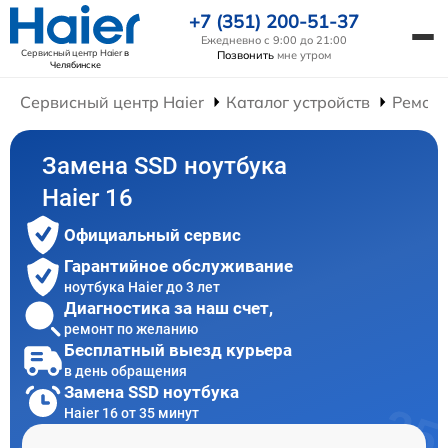
+7 (351) 200-51-37
Ежедневно с 9:00 до 21:00
Сервисный центр Haier
в
Позвонить
мне утром
Челябинске
Сервисный центр Haier
Каталог устройств
Ремонт
Замена SSD ноутбука
Haier 16
Официальный сервис
Гарантийное обслуживание
ноутбука Haier до 3 лет
Диагностика за наш счет,
ремонт по желанию
Бесплатный выезд курьера
в день обращения
Замена SSD ноутбука
Haier 16 от 35 минут