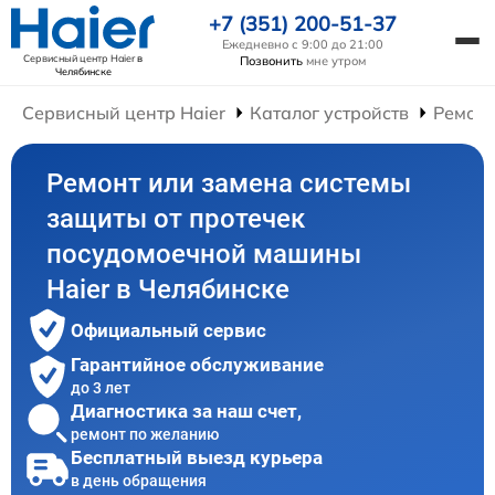
+7 (351) 200-51-37
Ежедневно с 9:00 до 21:00
Сервисный центр Haier
в
Позвонить
мне утром
Челябинске
Сервисный центр Haier
Каталог устройств
Ремон
Ремонт или замена системы
защиты от протечек
посудомоечной машины
Haier в Челябинске
Официальный сервис
Гарантийное обслуживание
до 3 лет
Диагностика за наш счет,
ремонт по желанию
Бесплатный выезд курьера
в день обращения