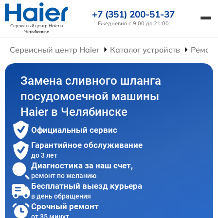
+7 (351) 200-51-37
Ежедневно с 9:00 до 21:00
Сервисный центр Haier
в
Челябинске
Сервисный центр Haier
Каталог устройств
Ремон
Замена сливного шланга
посудомоечной машины
Haier в Челябинске
Официальный сервис
Гарантийное обслуживание
до 3 лет
Диагностика за наш счет,
ремонт по желанию
Бесплатный выезд курьера
в день обращения
Срочный ремонт
от 35 минут