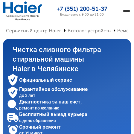
+7 (351) 200-51-37
Ежедневно с 9:00 до 21:00
Сервисный центр Haier
в
Челябинске
Сервисный центр Haier
Каталог устройств
Ремон
Чистка сливного фильтра
стиральной машины
Haier в Челябинске
Официальный сервис
Гарантийное обслуживание
до 3 лет
Диагностика за наш счет,
ремонт по желанию
Бесплатный выезд курьера
в день обращения
Срочный ремонт
от 35 минут