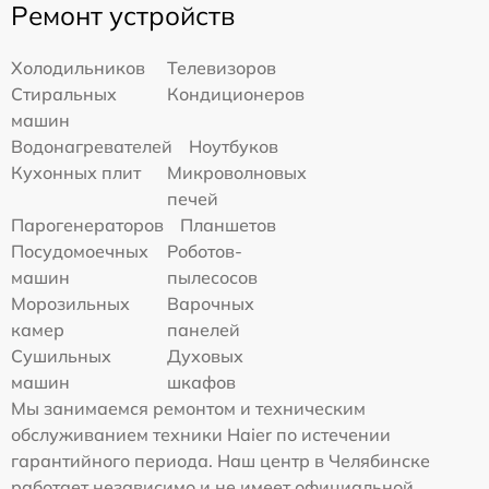
Ремонт устройств
Холодильников
Телевизоров
Стиральных
Кондиционеров
машин
Водонагревателей
Ноутбуков
Кухонных плит
Микроволновых
печей
Парогенераторов
Планшетов
Посудомоечных
Роботов-
машин
пылесосов
Морозильных
Варочных
камер
панелей
Сушильных
Духовых
машин
шкафов
Мы занимаемся ремонтом и техническим
обслуживанием техники Haier по истечении
гарантийного периода. Наш центр в Челябинске
работает независимо и не имеет официальной