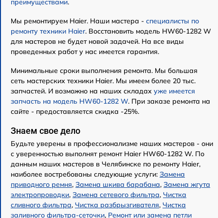
преимуществами
.
Мы ремонтируем Haier. Наши мастера -
специалисты по
ремонту техники Haier
. Восстановить модель HW60-1282 W
для мастеров не будет новой задачей. На все виды
проведенных работ у нас имеется гарантия.
Минимальные сроки выполнения ремонта. Мы большая
сеть мастерских техники Haier. Мы имеем более 20 тыс.
запчастей. И возможно на наших складах
уже имеется
запчасть на модель HW60-1282 W
. При заказе ремонта на
сайте - предоставляется скидка -25%.
Знаем свое дело
Будьте уверены в профессионализме наших мастеров - они
с уверенностью выполнят ремонт Haier HW60-1282 W. По
данным наших мастеров в Челябинске по ремонту Haier,
наиболее востребованы следующие услуги:
Замена
приводного ремня
,
Замена шкива барабана
,
Замена жгута
электропроводки
,
Замена сетевого фильтра
,
Чистка
сливного фильтра
,
Чистка разбрызгивателя
,
Чистка
заливного фильтра-сеточки
,
Ремонт или замена петли