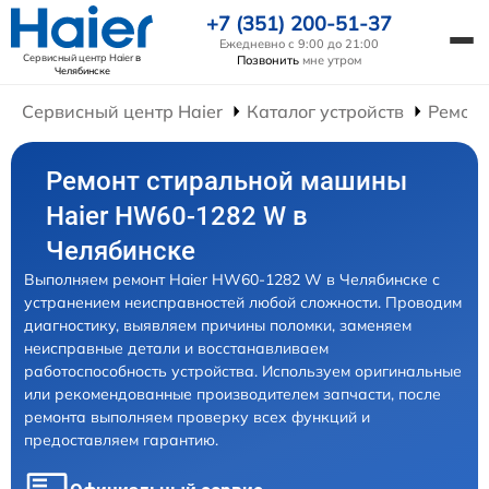
+7 (351) 200-51-37
Ежедневно с 9:00 до 21:00
Сервисный центр Haier
в
Позвонить
мне утром
Челябинске
Сервисный центр Haier
Каталог устройств
Ремон
Ремонт стиральной машины
Haier HW60-1282 W в
Челябинске
Выполняем ремонт Haier HW60-1282 W в Челябинске с
устранением неисправностей любой сложности. Проводим
диагностику, выявляем причины поломки, заменяем
неисправные детали и восстанавливаем
работоспособность устройства. Используем оригинальные
или рекомендованные производителем запчасти, после
ремонта выполняем проверку всех функций и
предоставляем гарантию.