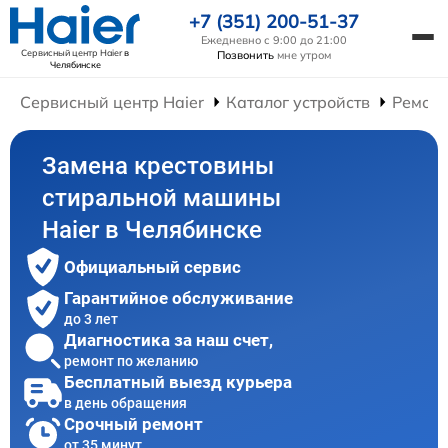
+7 (351) 200-51-37
Ежедневно с 9:00 до 21:00
Сервисный центр Haier
в
Позвонить
мне утром
Челябинске
Сервисный центр Haier
Каталог устройств
Ремон
Замена крестовины
стиральной машины
Haier в Челябинске
Официальный сервис
Гарантийное обслуживание
до 3 лет
Диагностика за наш счет,
ремонт по желанию
Бесплатный выезд курьера
в день обращения
Срочный ремонт
от 35 минут