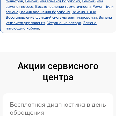
фильтров
,
Ремонт (или замена) барабана
,
Ремонт (или
замена) насоса
,
Восстановление герметичности
,
Ремонт (или
замена) ремня вращения барабана
,
Замена ТЭНа
,
Восстановление функций системы вентилирования
,
Замена
устройств управления
,
Устранение засора
,
Замена
питающего кабеля
.
Акции сервисного
центра
Бесплатная диагностика в день
обращения