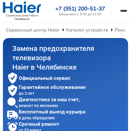
+7 (351) 200-51-37
Ежедневно с 9:00 до 21:00
Сервисный центр Haier
в
Челябинске
Сервисный центр Haier
Каталог устройств
Ремонт
Замена предохранителя
телевизора
Haier в Челябинске
Официальный сервис
Гарантийное обслуживание
до 3 лет
Диагностика за наш счет,
ремонт по желанию
Бесплатный выезд курьера
в день обращения
Срочный ремонт
от 35 минут